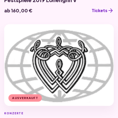
arrow_forward
ab 160,00 €
Tickets
AUSVERKAUFT
KONZERTE