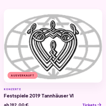
AUSVERKAUFT
KONZERTE
Festspiele 2019 Tannhäuser VI
arrow_forward
ab 192,00 €
Tickets