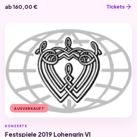
arrow_forward
ab 160,00 €
Tickets
AUSVERKAUFT
KONZERTE
Festspiele 2019 Lohengrin VI