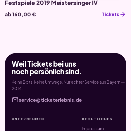
Festspiele 2019 Meistersinger IV
arrow_forward
ab 160,00 €
Tickets
Weil Tickets bei uns
noch persönlich sind.
Keine Bots, keine Umwege. Nur echter Service aus Bayern — sei
2014.
mail
service@ticketerlebnis.de
UNTERNEHMEN
RECHTLICHES
Impressum