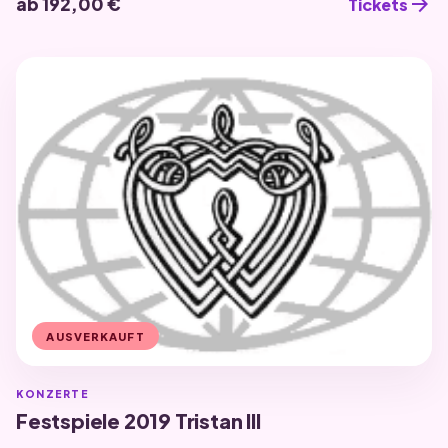
arrow_forward
ab 192,00 €
Tickets
AUSVERKAUFT
KONZERTE
Festspiele 2019 Tristan III