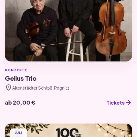
KONZERTE
Gelius Trio
location_on
Altenstädter Schloß, Pegnitz
arrow_forward
ab 20,00 €
Tickets
JULI