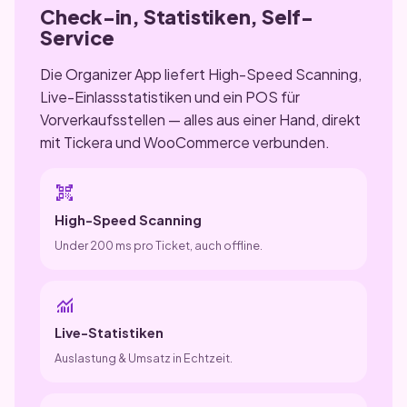
Check-in, Statistiken, Self-
Service
Die Organizer App liefert High-Speed Scanning,
Live-Einlassstatistiken und ein POS für
Vorverkaufsstellen — alles aus einer Hand, direkt
mit Tickera und WooCommerce verbunden.
qr_code_scanner
High-Speed Scanning
Under 200 ms pro Ticket, auch offline.
monitoring
Live-Statistiken
Auslastung & Umsatz in Echtzeit.