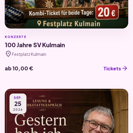
KONZERTE
100 Jahre SV Kulmain
location_on
Festplatz Kulmain
arrow_forward
ab 10,00 €
Tickets
SEP.
25
2026