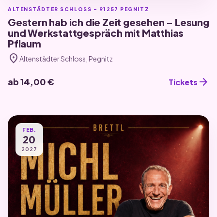
ALTENSTÄDTER SCHLOSS - 91257 PEGNITZ
Gestern hab ich die Zeit gesehen – Lesung
und Werkstattgespräch mit Matthias
Pflaum
location_on
Altenstädter Schloss, Pegnitz
arrow_forward
ab 14,00 €
Tickets
FEB.
20
2027