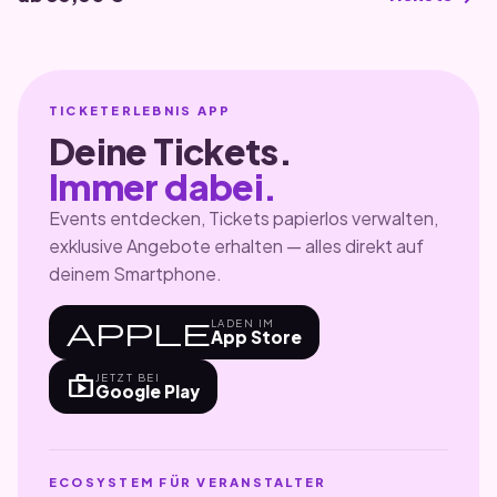
TICKETERLEBNIS APP
Deine Tickets.
Immer dabei.
Events entdecken, Tickets papierlos verwalten,
exklusive Angebote erhalten — alles direkt auf
deinem Smartphone.
apple
LADEN IM
App Store
shop
JETZT BEI
Google Play
ECOSYSTEM FÜR VERANSTALTER