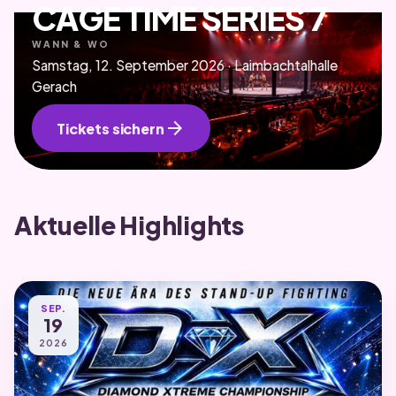
CAGE TIME SERIES 7
WANN & WO
Samstag, 12. September 2026 · Laimbachtalhalle
Gerach
arrow_forward
Tickets sichern
Aktuelle Highlights
SEP.
19
2026