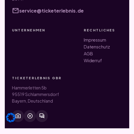
mail
service@ticketerlebnis.de
UNTERNEHMEN
RECHTLICHES
Impressum
Datenschutz
AGB
Widerruf
TICKETERLEBNIS GBR
Hammerletten 5b
95519 Schlammersdorf
Bayern, Deutschland
photo_camera
play_circle
forum