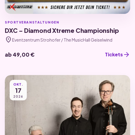
SPORTVERANSTALTUNGEN
DXC – Diamond Xtreme Championship
location_on
Eventzentrum Strohofer / The MusicHall Geiselwind
arrow_forward
ab 49,00 €
Tickets
OKT.
17
2026