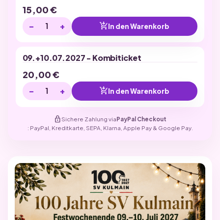
15,00
€
−
+
add_shopping_cart
In den Warenkorb
09.+10.07.2027 - Kombiticket
20,00
€
−
+
add_shopping_cart
In den Warenkorb
lock
Sichere Zahlung via
PayPal Checkout
: PayPal, Kreditkarte, SEPA, Klarna, Apple Pay & Google Pay.