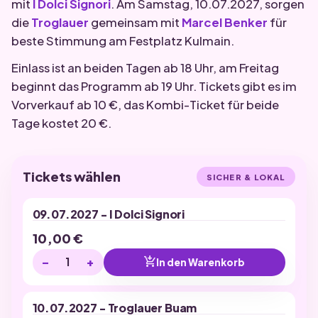
mit
I Dolci Signori
. Am Samstag, 10.07.2027, sorgen
die
Troglauer
gemeinsam mit
Marcel Benker
für
beste Stimmung am Festplatz Kulmain.
Einlass ist an beiden Tagen ab 18 Uhr, am Freitag
beginnt das Programm ab 19 Uhr. Tickets gibt es im
Vorverkauf ab 10 €, das Kombi-Ticket für beide
Tage kostet 20 €.
Tickets wählen
SICHER & LOKAL
09.07.2027 - I Dolci Signori
10,00
€
−
+
add_shopping_cart
In den Warenkorb
10.07.2027 - Troglauer Buam