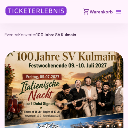
shopping_cart
menu
Warenkorb
Events
›
Konzerte
›
100 Jahre SV Kulmain