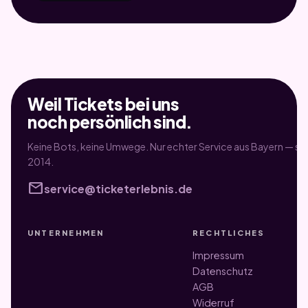
Weil Tickets bei uns
noch persönlich sind.
Keine Bots, keine Umwege. Nur echter Service aus Bayern — sei
2014.
mail
service@ticketerlebnis.de
UNTERNEHMEN
RECHTLICHES
Impressum
Datenschutz
AGB
Widerruf