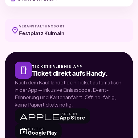
VERANSTALTUNGSORT
location_on
Festplatz Kulmain
TICKETERLEBNIS APP
smartphone
Ticket direkt aufs Handy.
Nach dem Kauf landet dein Ticket automatisch
in der App — inklusive Einlasscode, Event-
Erinnerung und Kartenanfahrt. Offline-fähig,
keine Papiertickets nötig.
apple
LADEN IM
App Store
shop
JETZT BEI
Google Play