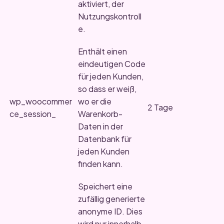
aktiviert, der
Nutzungskontroll
e.
Enthält einen
eindeutigen Code
für jeden Kunden,
so dass er weiß,
wp_woocommer
wo er die
2 Tage
ce_session_
Warenkorb-
Daten in der
Datenbank für
jeden Kunden
finden kann.
Speichert eine
zufällig generierte
anonyme ID. Dies
wird nur innerhalb