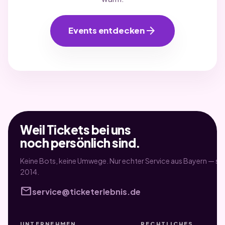
arrow_forward
Events entdecken
Weil Tickets bei uns
noch persönlich sind.
Keine Bots, keine Umwege. Nur echter Service aus Bayern — sei
2014.
mail
service@ticketerlebnis.de
UNTERNEHMEN
RECHTLICHES