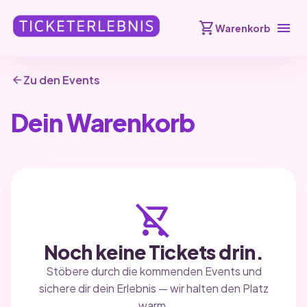
shopping_cart
menu
Warenkorb
arrow_back
Zu den Events
Dein Warenkorb
shopping_cart_off
Noch keine Tickets drin.
Stöbere durch die kommenden Events und
sichere dir dein Erlebnis — wir halten den Platz
warm.