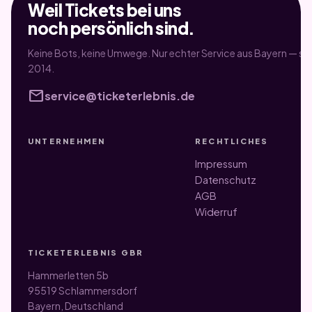
Weil Tickets bei uns
noch persönlich sind.
Keine Bots, keine Umwege. Nur echter Service aus Bayern — sei
2014.
mail
service@ticketerlebnis.de
UNTERNEHMEN
RECHTLICHES
Impressum
Datenschutz
AGB
Widerruf
TICKETERLEBNIS GBR
Hammerletten 5b
95519 Schlammersdorf
Bayern, Deutschland