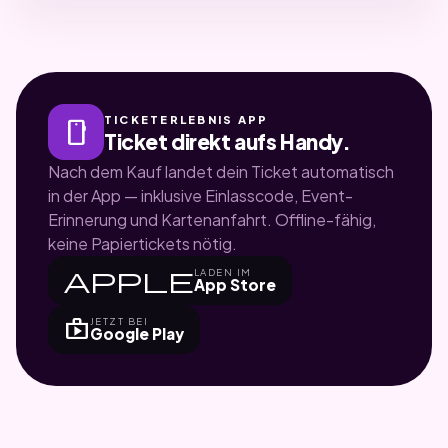
TICKETERLEBNIS APP
smartphone
Ticket direkt aufs Handy.
Nach dem Kauf landet dein Ticket automatisch
in der App — inklusive Einlasscode, Event-
Erinnerung und Kartenanfahrt. Offline-fähig,
keine Papiertickets nötig.
apple
LADEN IM
App Store
shop
JETZT BEI
Google Play