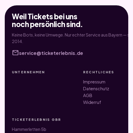
Weil Tickets bei uns
noch persönlich sind.
Keine Bots, keine Umwege. Nur echter Service aus Bayern — sei
2014.
mail
service@ticketerlebnis.de
UNTERNEHMEN
RECHTLICHES
Impressum
Datenschutz
AGB
Widerruf
TICKETERLEBNIS GBR
Hammerletten 5b