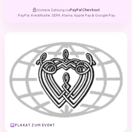
lock
Sichere Zahlung via
PayPal Checkout
: PayPal, Kreditkarte, SEPA, Klarna, Apple Pay & Google Pay.
image
PLAKAT ZUM EVENT