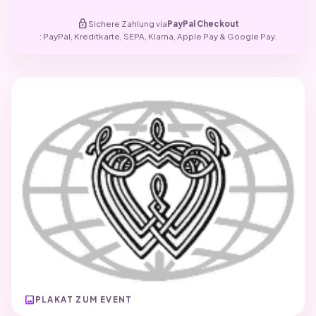
lock
Sichere Zahlung via
PayPal Checkout
: PayPal, Kreditkarte, SEPA, Klarna, Apple Pay & Google Pay.
image
PLAKAT ZUM EVENT