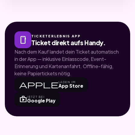
TICKETERLEBNIS APP
smartphone
Ticket direkt aufs Handy.
Nach dem Kauf landet dein Ticket automatisch
in der App — inklusive Einlasscode, Event-
Erinnerung und Kartenanfahrt. Offline-fähig,
keine Papiertickets nötig.
apple
LADEN IM
App Store
shop
JETZT BEI
Google Play