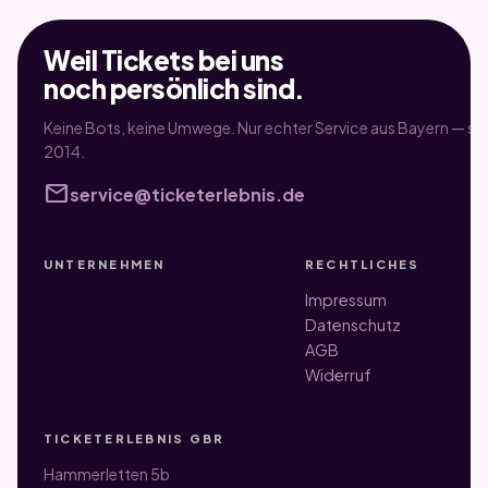
Weil Tickets bei uns
noch persönlich sind.
Keine Bots, keine Umwege. Nur echter Service aus Bayern — sei
2014.
mail
service@ticketerlebnis.de
UNTERNEHMEN
RECHTLICHES
Impressum
Datenschutz
AGB
Widerruf
TICKETERLEBNIS GBR
Hammerletten 5b