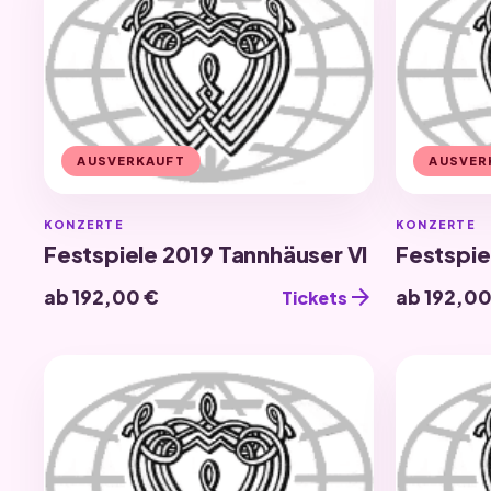
AUSVERKAUFT
AUSVER
KONZERTE
KONZERTE
Festspiele 2019 Tannhäuser VI
Festspie
arrow_forward
ab 192,00 €
ab 192,00
Tickets