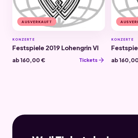
AUSVERKAUFT
AUSVER
KONZERTE
KONZERTE
Festspiele 2019 Lohengrin VI
Festspie
arrow_forward
ab 160,00 €
ab 160,0
Tickets