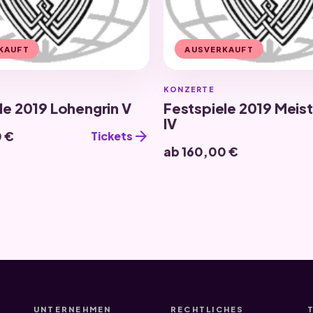
KAUFT
AUSVERKAUFT
KONZERTE
le 2019 Lohengrin V
Festspiele 2019 Meist
IV
arrow_forward
0 €
Tickets
ab 160,00 €
UNTERNEHMEN
RECHTLICHES