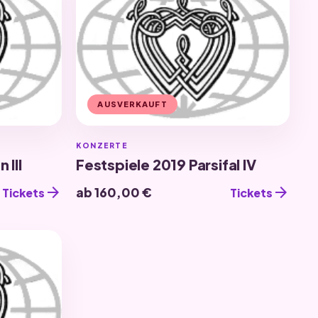
AUSVERKAUFT
KONZERTE
 III
Festspiele 2019 Parsifal IV
arrow_forward
arrow_forward
ab 160,00 €
Tickets
Tickets