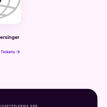
ersinger
arrow_forward
Tickets
TICKETERLEBNIS GBR