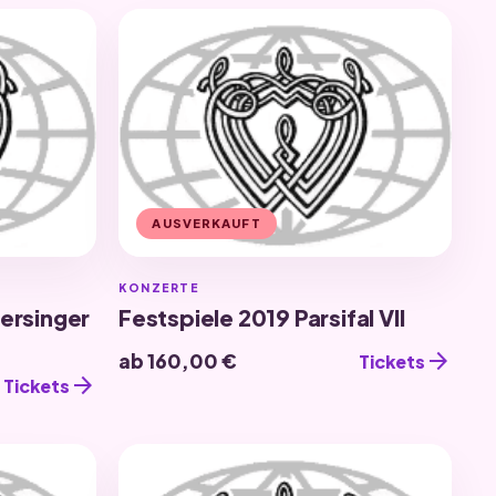
AUSVERKAUFT
KONZERTE
ersinger
Festspiele 2019 Parsifal VII
arrow_forward
ab 160,00 €
Tickets
arrow_forward
Tickets