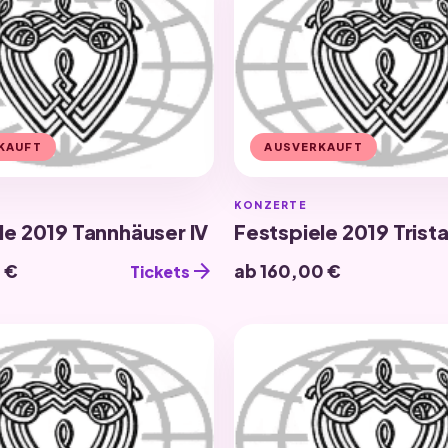
KAUFT
AUSVERKAUFT
KONZERTE
le 2019 Tannhäuser IV
Festspiele 2019 Tristan
arrow_forward
 €
ab 160,00 €
Tickets