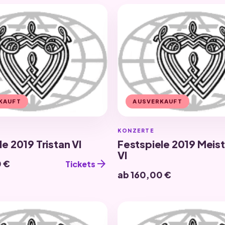
KAUFT
AUSVERKAUFT
KONZERTE
e 2019 Tristan VI
Festspiele 2019 Meist
VI
arrow_forward
0 €
Tickets
ab 160,00 €