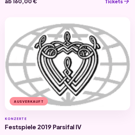
arrow_forward
ab 160,00 €
Tickets
AUSVERKAUFT
KONZERTE
Festspiele 2019 Parsifal IV