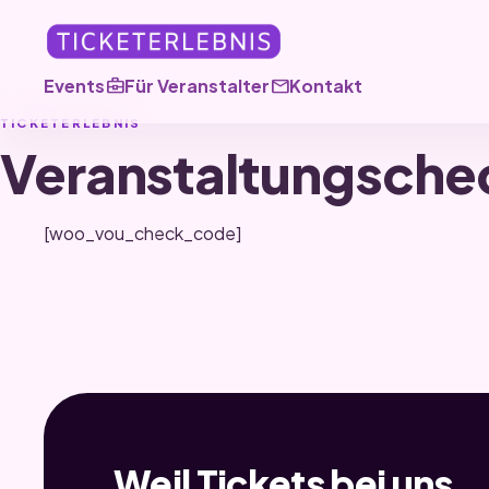
business_center
mail
Events
Für Veranstalter
Kontakt
TICKETERLEBNIS
Veranstaltungsche
[woo_vou_check_code]
Weil Tickets bei uns