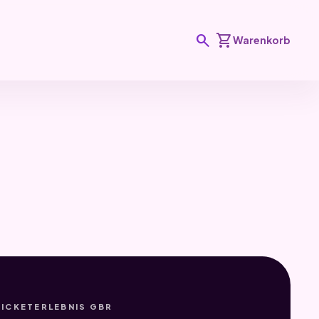
search
shopping_cart
Warenkorb
TICKETERLEBNIS GBR