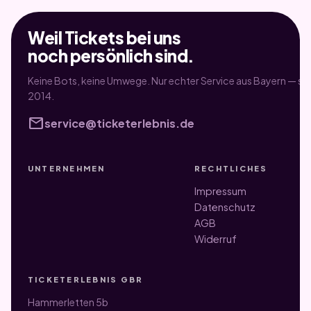
Weil Tickets bei uns
noch persönlich sind.
Keine Bots, keine Umwege. Nur echter Service aus Bayern — sei
2014.
mail
service@ticketerlebnis.de
UNTERNEHMEN
RECHTLICHES
Impressum
Datenschutz
AGB
Widerruf
TICKETERLEBNIS GBR
Hammerletten 5b