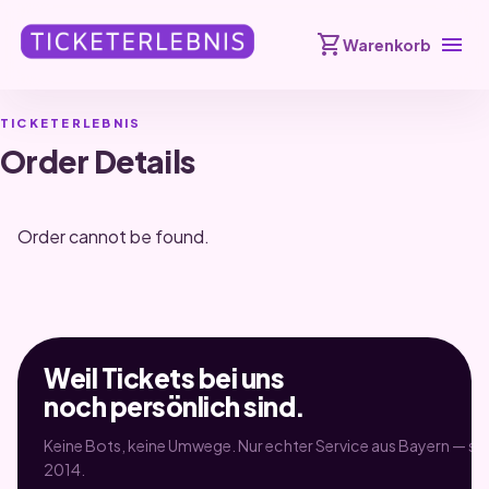
shopping_cart
menu
Warenkorb
TICKETERLEBNIS
Order Details
Order cannot be found.
Weil Tickets bei uns
noch persönlich sind.
Keine Bots, keine Umwege. Nur echter Service aus Bayern — sei
2014.