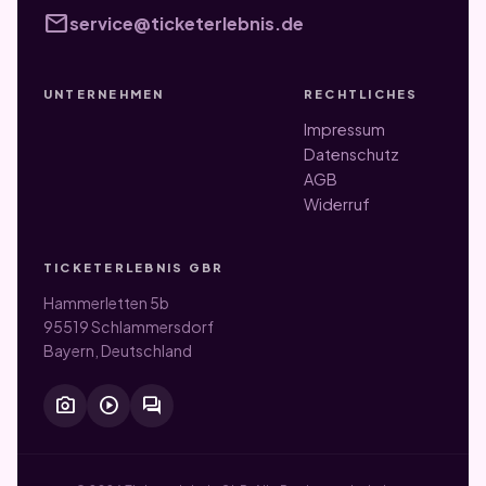
mail
service@ticketerlebnis.de
UNTERNEHMEN
RECHTLICHES
Impressum
Datenschutz
AGB
Widerruf
TICKETERLEBNIS GBR
Hammerletten 5b
95519 Schlammersdorf
Bayern, Deutschland
photo_camera
play_circle
forum