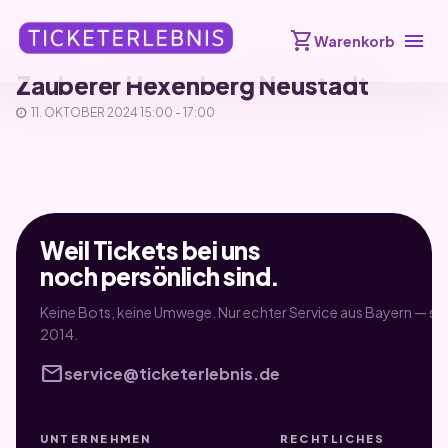
shopping_cart
menu
Warenkorb
Zauberer Hexenberg Neustadt
11. OKTOBER 2024 15:00 - 17:00
Weil Tickets bei uns
noch persönlich sind.
Keine Bots, keine Umwege. Nur echter Service aus Bayern — sei
2014.
mail
service@ticketerlebnis.de
UNTERNEHMEN
RECHTLICHES