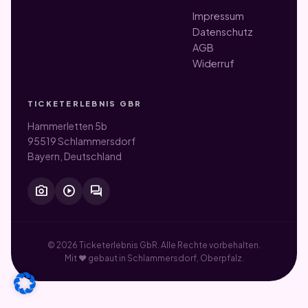
Impressum
Datenschutz
AGB
Widerruf
TICKETERLEBNIS GBR
Hammerletten 5b
95519 Schlammersdorf
Bayern, Deutschland
photo_camera
play_circle
forum
© 2026 Ticketerlebnis GbR. Alle Rechte vorbehalten.
Mit ♥ gebaut in Schlammersdorf, Oberpfalz.