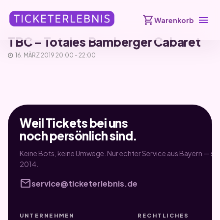
shopping_cart
menu
Warenkorb
TBC – Totales Bamberger Cabaret
16. MÄRZ 2019 20:00 - 22:00
Weil Tickets bei uns
noch persönlich sind.
Keine Bots, keine Umwege. Nur echter Service aus Bayern — sei
2014.
mail
service@ticketerlebnis.de
UNTERNEHMEN
RECHTLICHES