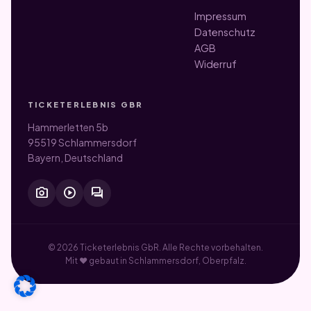
Impressum
Datenschutz
AGB
Widerruf
TICKETERLEBNIS GBR
Hammerletten 5b
95519 Schlammersdorf
Bayern, Deutschland
photo_camera
play_circle
forum
© 2026 Ticketerlebnis GbR. Alle Rechte vorbehalten.
Mit ♥ gebaut in Schlammersdorf, Oberpfalz.