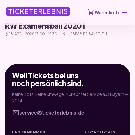
shopping_cart
menu
Warenkorb
RW Examensball 2020 I
18. APRIL 2020 17:00 - 21:30
LIEBESBIER BAYREUTH
Weil Tickets bei uns
noch persönlich sind.
Keine Bots, keine Umwege. Nur echter Service aus Bayern — sei
2014.
mail
service@ticketerlebnis.de
UNTERNEHMEN
RECHTLICHES