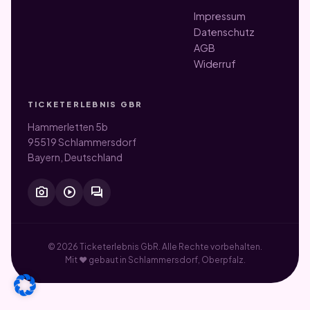
Impressum
Datenschutz
AGB
Widerruf
TICKETERLEBNIS GBR
Hammerletten 5b
95519 Schlammersdorf
Bayern, Deutschland
photo_camera
play_circle
forum
© 2026 Ticketerlebnis GbR. Alle Rechte vorbehalten.
Mit ♥ gebaut in Schlammersdorf, Oberpfalz.