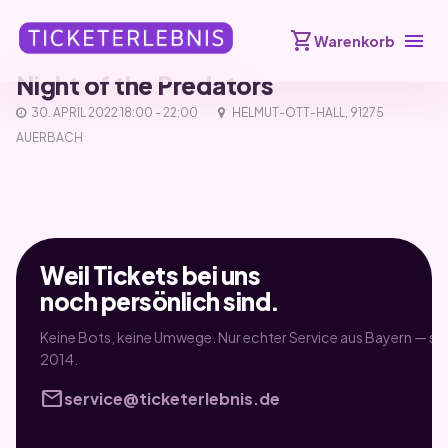
shopping_cart
menu
Warenkorb
Night of the Predators
30. APRIL 2022 18:00 - 22:00
HELMUT-OTT-HALL, 91275
AUERBACH
Weil Tickets bei uns
noch persönlich sind.
Keine Bots, keine Umwege. Nur echter Service aus Bayern — sei
2014.
mail
service@ticketerlebnis.de