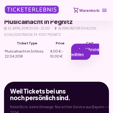
shopping_cart
menu
Warenkorb
Musicalnacht in Pegnitz
22. APRIL 2018 20:00 - 22:00
ALTENSTÄDTER SCHLOSS, S
CHLOSSSTRASSE 39, 91257 PEGNITZ
Ticket Type
Price
Cart
Ausführung
Musicalnacht im Schloss,
8,00
€
–
wählen
22.04.2018
10,00
€
Dieses
Produkt
weist
mehrere
Varianten
auf.
Weil Tickets bei uns
Die
Optionen
noch persönlich sind.
können
auf
Keine Bots, keine Umwege. Nur echter Service aus Bayern — sei
der
2014.