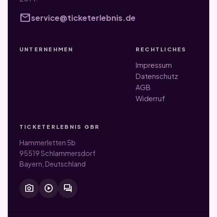
Produktseite
gewählt
mail
service@ticketerlebnis.de
werden
UNTERNEHMEN
RECHTLICHES
Impressum
Datenschutz
AGB
Widerruf
TICKETERLEBNIS GBR
Hammerletten 5b
95519 Schlammersdorf
Bayern, Deutschland
photo_camera
play_circle
forum