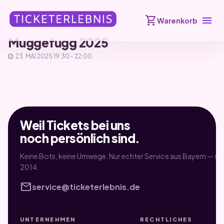
shopping_cart
menu
Warenkorb
Muggefugg 2025
23. MAI 2025 19:30 - 22:00
Weil Tickets bei uns
noch persönlich sind.
Keine Bots, keine Umwege. Nur echter Service aus Bayern — sei
2014.
mail
service@ticketerlebnis.de
UNTERNEHMEN
RECHTLICHES