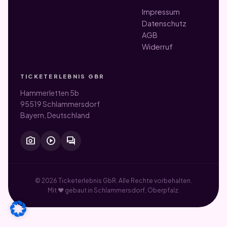
Impressum
Datenschutz
AGB
Widerruf
TICKETERLEBNIS GBR
Hammerletten 5b
95519 Schlammersdorf
Bayern, Deutschland
photo_camera
play_circle
forum
© 2026 Ticketerlebnis GbR. Alle Rechte vorbehalten.
Mit ♥ gebaut in Schlammersdorf, Oberpfalz.