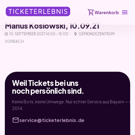
shopping_cart
menu
Warenkorb
Marius Koslowski, 10.09.21
10. SEPTEMBER 2021 14:00 - 15:00
GEMEINDEZENTRUM
VORBACH
Weil Tickets bei uns
noch persönlich sind.
Keine Bots, keine Umwege. Nur echter Service aus Bayern — sei
2014.
mail
service@ticketerlebnis.de