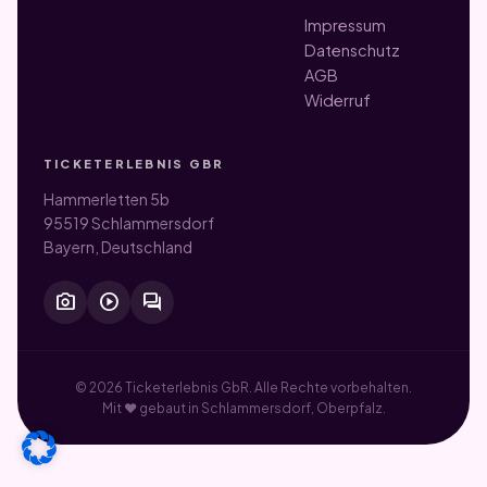
Impressum
Datenschutz
AGB
Widerruf
TICKETERLEBNIS GBR
Hammerletten 5b
95519 Schlammersdorf
Bayern, Deutschland
photo_camera
play_circle
forum
© 2026 Ticketerlebnis GbR. Alle Rechte vorbehalten.
Mit ♥ gebaut in Schlammersdorf, Oberpfalz.