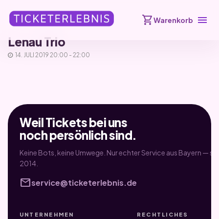
shopping_cart
menu
Warenkorb
Lenau Trio
14. JULI 2019 20:00 - 22:00
Weil Tickets bei uns
noch persönlich sind.
Keine Bots, keine Umwege. Nur echter Service aus Bayern — sei
2014.
mail
service@ticketerlebnis.de
UNTERNEHMEN
RECHTLICHES