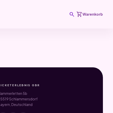
search
shopping_cart
Warenkorb
TICKETERLEBNIS GBR
ammerletten 5b
5519 Schlammersdorf
ayern, Deutschland