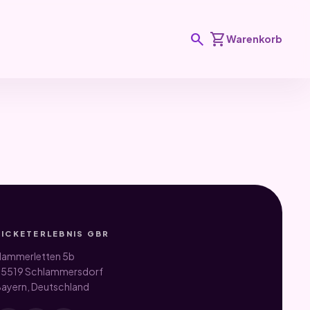
search
shopping_cart
Warenkorb
TICKETERLEBNIS GBR
ammerletten 5b
5519 Schlammersdorf
ayern, Deutschland