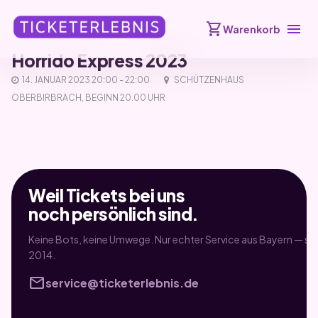
shopping_cart
menu
Warenkorb
Horrido Express 2023
14. JANUAR 2023 20:00 - 22:00
SCHÜTZENHAUS
OBERBIRBRACH, BEGINN 20.00 UHR
Weil Tickets bei uns
noch persönlich sind.
Keine Bots, keine Umwege. Nur echter Service aus Bayern — sei
2014.
mail
service@ticketerlebnis.de