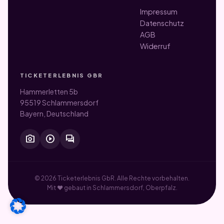
Impressum
Datenschutz
AGB
Widerruf
TICKETERLEBNIS GBR
Hammerletten 5b
95519 Schlammersdorf
Bayern, Deutschland
photo_camera
play_circle
forum
© 2026 Ticketerlebnis GbR. Alle Rechte vorbehalten.
Mit ♥ gebaut in Schlammersdorf, Oberpfalz.