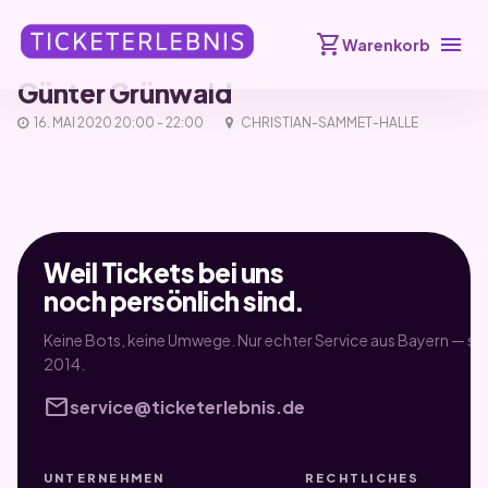
shopping_cart
menu
Warenkorb
Günter Grünwald
16. MAI 2020 20:00 - 22:00
CHRISTIAN-SAMMET-HALLE
Weil Tickets bei uns
noch persönlich sind.
Keine Bots, keine Umwege. Nur echter Service aus Bayern — sei
2014.
mail
service@ticketerlebnis.de
UNTERNEHMEN
RECHTLICHES