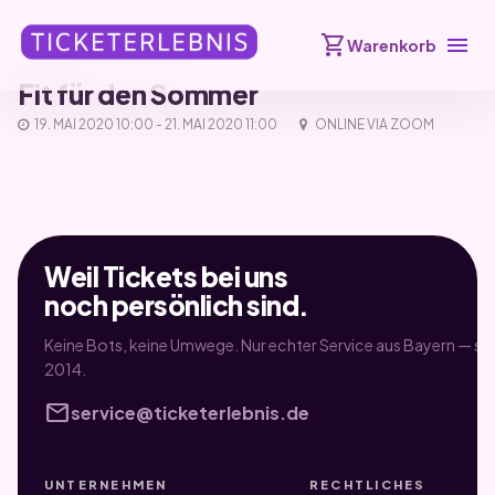
shopping_cart
menu
Warenkorb
Fit für den Sommer
19. MAI 2020 10:00 - 21. MAI 2020 11:00
ONLINE VIA ZOOM
Weil Tickets bei uns
noch persönlich sind.
Keine Bots, keine Umwege. Nur echter Service aus Bayern — sei
2014.
mail
service@ticketerlebnis.de
UNTERNEHMEN
RECHTLICHES