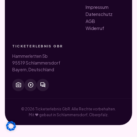
Impressum
Datenschutz
AGB
Widerruf
TICKETERLEBNIS GBR
Hammerletten 5b
95519 Schlammersdorf
Bayern, Deutschland
photo_camera
play_circle
forum
© 2026 Ticketerlebnis GbR. Alle Rechte vorbehalten.
Mit ♥ gebaut in Schlammersdorf, Oberpfalz.