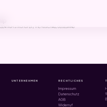
hip
ZENTRUM STROHOFER / THE MUSICHALL GEISELWIND
UNTERNEHMEN
RECHTLICHES
Impressum
H
9
Datenschutz
B
AGB
Widerruf