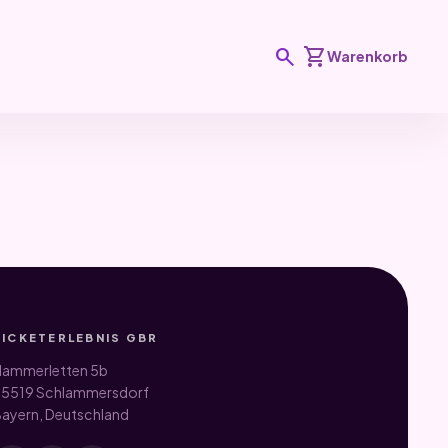
search
shopping_cart
Warenkorb
TICKETERLEBNIS GBR
ammerletten 5b
5519 Schlammersdorf
ayern, Deutschland