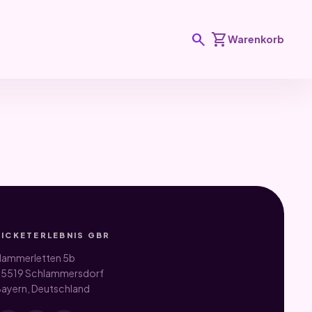
search
shopping_cart
Warenkorb
TICKETERLEBNIS GBR
ammerletten 5b
5519 Schlammersdorf
ayern, Deutschland