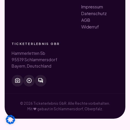
Impressum
Datenschutz
AGB
Widerruf
TICKETERLEBNIS GBR
Hammerletten 5b
95519 Schlammersdorf
Bayern, Deutschland
photo_camera
play_circle
forum
© 2026 Ticketerlebnis GbR. Alle Rechte vorbehalten.
Mit ♥ gebaut in Schlammersdorf, Oberpfalz.