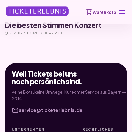
shopping_cart
menu
Warenkorb
Die besten Stimmen Konzert
14. AUGUST 2020 17:00 - 23:30
Weil Tickets bei uns
noch persönlich sind.
Keine Bots, keine Umwege. Nur echter Service aus Bayern — sei
2014.
mail
service@ticketerlebnis.de
UNTERNEHMEN
RECHTLICHES