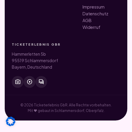
Impressum
Datenschutz
AGB
Widerruf
TICKETERLEBNIS GBR
Hammerletten 5b
95519 Schlammersdorf
Bayern, Deutschland
photo_camera
play_circle
forum
© 2026 Ticketerlebnis GbR. Alle Rechte vorbehalten.
Mit ♥ gebaut in Schlammersdorf, Oberpfalz.