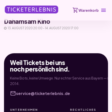
shopping_cart
menu
Warenkorb
Dahamsam Kino
13. AUGUST 2020 20:00 - 14. AUGUST 2020 17:00
Weil Tickets bei uns
noch persönlich sind.
Keine Bots, keine Umwege. Nur echter Service aus Bayern — sei
2014.
mail
service@ticketerlebnis.de
UNTERNEHMEN
RECHTLICHES