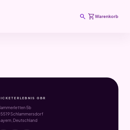
search
shopping_cart
Warenkorb
TICKETERLEBNIS GBR
ammerletten 5b
5519 Schlammersdorf
ayern, Deutschland