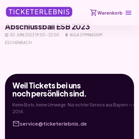
shopping_cart
menu
Warenkorb
Abschlussball ESB 2023
30. JUNI 2023 19:00 - 22:00
AULA GYMNASIUM
ESCHENBACH
Weil Tickets bei uns
noch persönlich sind.
Keine Bots, keine Umwege. Nur echter Service aus Bayern — sei
2014.
mail
service@ticketerlebnis.de