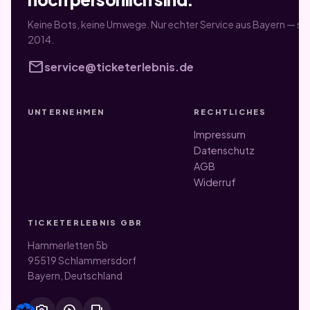
Keine Bots, keine Umwege. Nur echter Service aus Bayern — sei
2014.
mail
service@ticketerlebnis.de
UNTERNEHMEN
RECHTLICHES
Impressum
Datenschutz
AGB
Widerruf
TICKETERLEBNIS GBR
Hammerletten 5b
95519 Schlammersdorf
Bayern, Deutschland