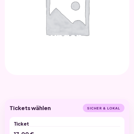
WALLET
Begegnungen –
Sitzplatz
DATUM
VERANSTALTUNGSORT
Samstag, 24. Oktober 2020
Altenstädter Schloß
Tickets wählen
SICHER & LOKAL
Ticket
17,00
€