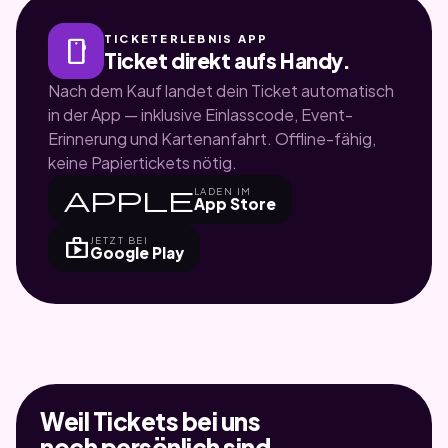
TICKETERLEBNIS APP
smartphone
Ticket direkt aufs Handy.
Nach dem Kauf landet dein Ticket automatisch
in der App — inklusive Einlasscode, Event-
Erinnerung und Kartenanfahrt. Offline-fähig,
keine Papiertickets nötig.
apple
LADEN IM
App Store
shop
JETZT BEI
Google Play
Weil Tickets bei uns
noch persönlich sind.