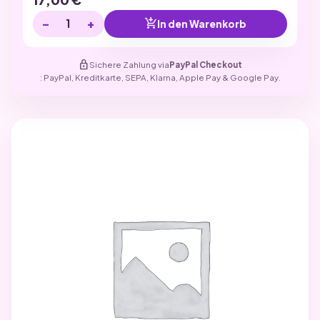
−
+
add_shopping_cart
In den Warenkorb
lock
Sichere Zahlung via
PayPal Checkout
: PayPal, Kreditkarte, SEPA, Klarna, Apple Pay & Google Pay.