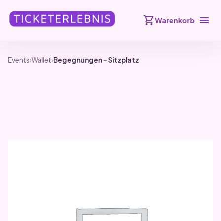
shopping_cart
menu
Warenkorb
Events
›
Wallet
›
Begegnungen – Sitzplatz