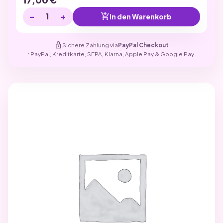
−
+
add_shopping_cart
In den Warenkorb
lock
Sichere Zahlung via
PayPal Checkout
: PayPal, Kreditkarte, SEPA, Klarna, Apple Pay & Google Pay.