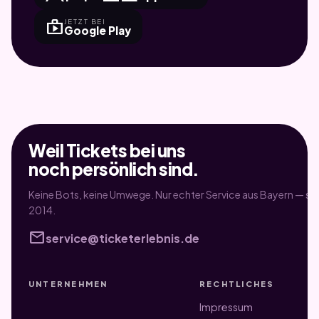
shop
JETZT BEI
Google Play
Weil Tickets bei uns
noch persönlich sind.
Keine Bots, keine Umwege. Nur echter Service aus Bayern — sei
2014.
mail
service@ticketerlebnis.de
UNTERNEHMEN
RECHTLICHES
Impressum