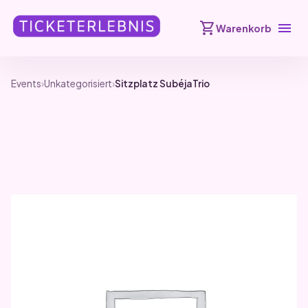
shopping_cart
menu
Warenkorb
Events
›
Unkategorisiert
›
Sitzplatz SubéjaTrio