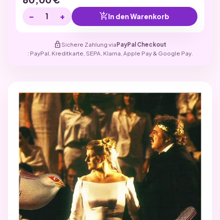
−
+
add_shopping_cart
In den Warenkorb
lock
Sichere Zahlung via
PayPal Checkout
: PayPal, Kreditkarte, SEPA, Klarna, Apple Pay & Google Pay.