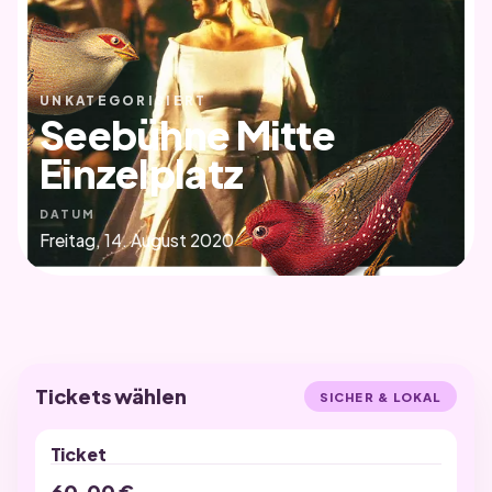
UNKATEGORISIERT
Seebühne Mitte
Einzelplatz
DATUM
Freitag, 14. August 2020
Tickets wählen
SICHER & LOKAL
Ticket
60,00
€