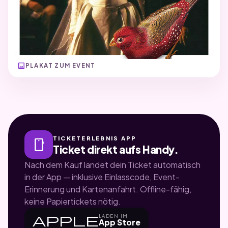
image
PLAKAT ZUM EVENT
TICKETERLEBNIS APP
smartphone
Ticket direkt aufs Handy.
Nach dem Kauf landet dein Ticket automatisch
in der App — inklusive Einlasscode, Event-
Erinnerung und Kartenanfahrt. Offline-fähig,
keine Papiertickets nötig.
apple
LADEN IM
App Store