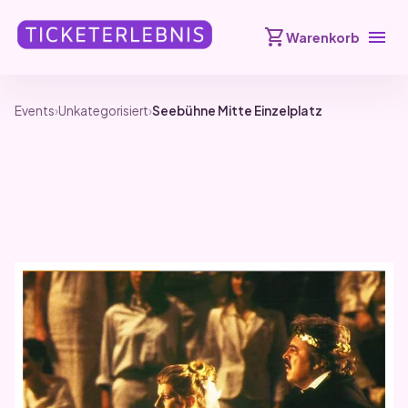
shopping_cart
menu
Warenkorb
Events
›
Unkategorisiert
›
Seebühne Mitte Einzelplatz