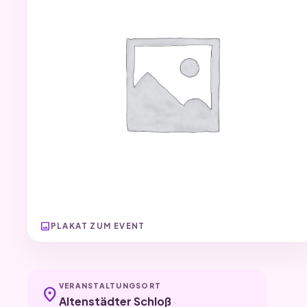
image
PLAKAT ZUM EVENT
VERANSTALTUNGSORT
location_on
Altenstädter Schloß