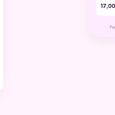
17,0
: Pa