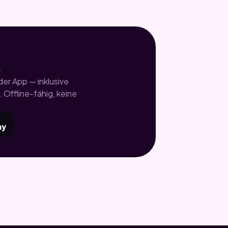
.
er App — inklusive
 Offline-fähig, keine
ay