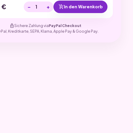
0
€
−
+
add_shopping_cart
In den Warenkorb
lock
Sichere Zahlung via
PayPal Checkout
yPal, Kreditkarte, SEPA, Klarna, Apple Pay & Google Pay.