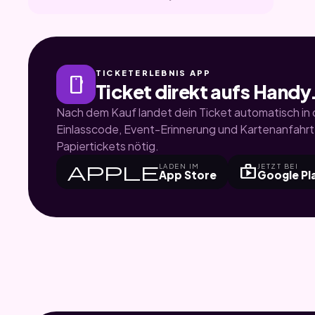
TICKETERLEBNIS APP
smartphone
Ticket direkt aufs Handy
Nach dem Kauf landet dein Ticket automatisch in d
Einlasscode, Event-Erinnerung und Kartenanfahrt.
Papiertickets nötig.
apple
shop
LADEN IM
JETZT BEI
App Store
Google Pl