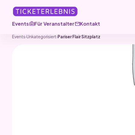
business_center
mail
Events
Für Veranstalter
Kontakt
Events
›
Unkategorisiert
›
Pariser Flair Sitzplatz