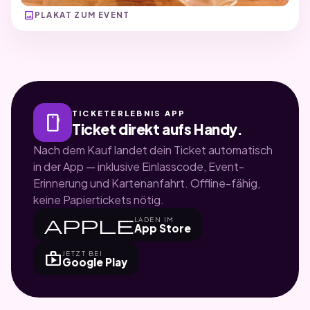
image
PLAKAT ZUM EVENT
TICKETERLEBNIS APP
smartphone
Ticket direkt aufs Handy.
Nach dem Kauf landet dein Ticket automatisch
in der App — inklusive Einlasscode, Event-
Erinnerung und Kartenanfahrt. Offline-fähig,
keine Papiertickets nötig.
apple
LADEN IM
App Store
shop
JETZT BEI
Google Play