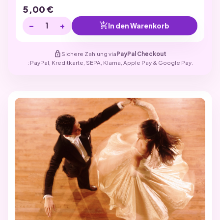
5,00
€
−
+
add_shopping_cart
In den Warenkorb
lock
Sichere Zahlung via
PayPal Checkout
: PayPal, Kreditkarte, SEPA, Klarna, Apple Pay & Google Pay.