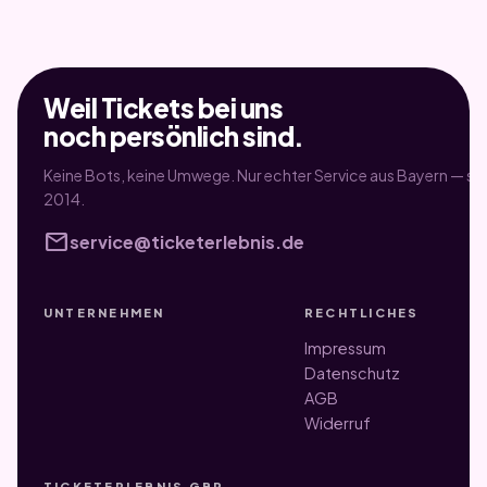
Weil Tickets bei uns
noch persönlich sind.
Keine Bots, keine Umwege. Nur echter Service aus Bayern — sei
2014.
mail
service@ticketerlebnis.de
UNTERNEHMEN
RECHTLICHES
Impressum
Datenschutz
AGB
Widerruf
TICKETERLEBNIS GBR