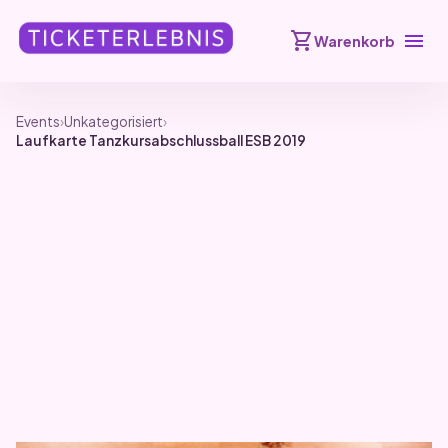
shopping_cart
menu
Warenkorb
Events
›
Unkategorisiert
›
Laufkarte Tanzkursabschlussball ESB 2019