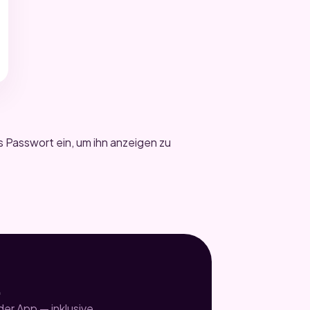
s Passwort ein, um ihn anzeigen zu
.
er App — inklusive