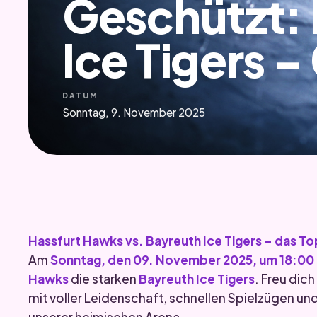
Geschützt:
Ice Tigers –
DATUM
Sonntag, 9. November 2025
Hassfurt Hawks vs. Bayreuth Ice Tigers – das Top
Am
Sonntag, den 09. November 2025, um 18:00
Hawks
die starken
Bayreuth Ice Tigers
. Freu dic
mit voller Leidenschaft, schnellen Spielzügen u
unserer heimischen Arena.