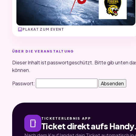
image
PLAKAT ZUM EVENT
ÜBER DIE VERANSTALTUNG
Dieser Inhalt ist passwortgeschützt. Bitte gib unten da
können.
Passwort:
TICKETERLEBNIS APP
smartphone
Ticket direkt aufs Handy
Nach dem Kauf landet dein Ticket automatisch in d