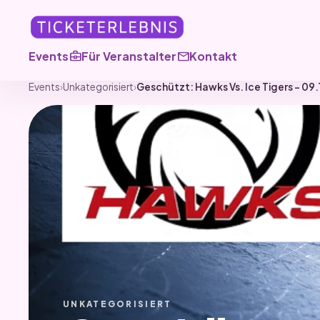
business_center
mail
Events
Für Veranstalter
Kontakt
Events
›
Unkategorisiert
›
Geschützt: Hawks Vs. Ice Tigers – 09
UNKATEGORISIERT