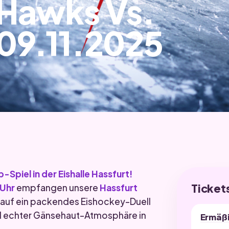
 Hawks Vs.
 09.11.2025
-Spiel in der Eishalle Hassfurt!
Ticket
 Uhr
empfangen unsere
Hassfurt
h auf ein packendes Eishockey-Duell
nd echter Gänsehaut-Atmosphäre in
Ermäß