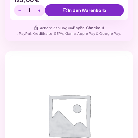
−
+
add_shopping_cart
In den Warenkorb
lock
Sichere Zahlung via
PayPal Checkout
: PayPal, Kreditkarte, SEPA, Klarna, Apple Pay & Google Pay.