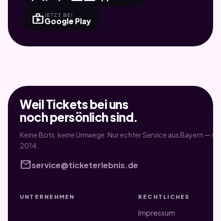
shop
JETZT BEI
Google Play
Weil Tickets bei uns
noch persönlich sind.
Keine Bots, keine Umwege. Nur echter Service aus Bayern — sei
2014.
mail
service@ticketerlebnis.de
UNTERNEHMEN
RECHTLICHES
Impressum