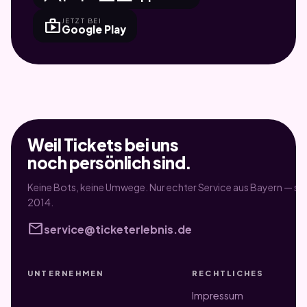
shop
JETZT BEI
Google Play
Weil Tickets bei uns
noch persönlich sind.
Keine Bots, keine Umwege. Nur echter Service aus Bayern — sei
2014.
mail
service@ticketerlebnis.de
UNTERNEHMEN
RECHTLICHES
Impressum