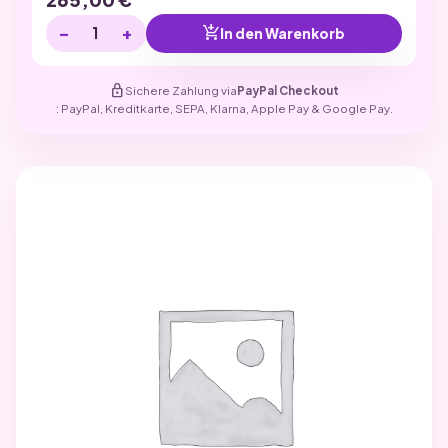
−
+
add_shopping_cart
In den Warenkorb
lock
Sichere Zahlung via
PayPal Checkout
: PayPal, Kreditkarte, SEPA, Klarna, Apple Pay & Google Pay.