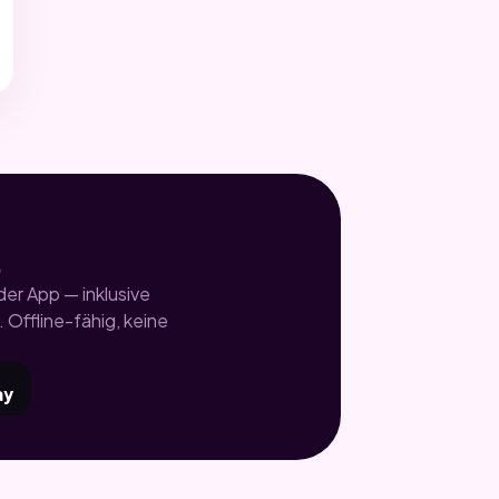
.
er App — inklusive
 Offline-fähig, keine
ay