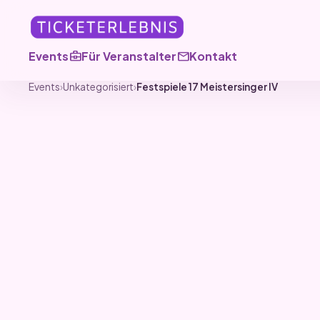
business_center
mail
Events
Für Veranstalter
Kontakt
Events
›
Unkategorisiert
›
Festspiele 17 Meistersinger IV