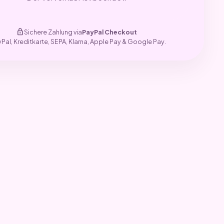
lock
Sichere Zahlung via
PayPal Checkout
yPal, Kreditkarte, SEPA, Klarna, Apple Pay & Google Pay.