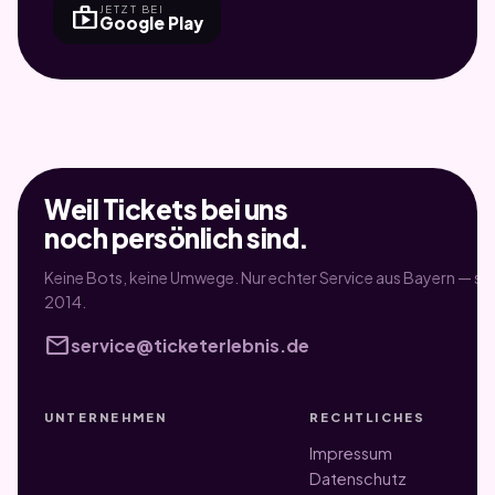
shop
JETZT BEI
Google Play
Weil Tickets bei uns
noch persönlich sind.
Keine Bots, keine Umwege. Nur echter Service aus Bayern — sei
2014.
mail
service@ticketerlebnis.de
UNTERNEHMEN
RECHTLICHES
Impressum
Datenschutz