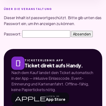
ÜBER DIE VERANSTALTUNG
Dieser Inhalt ist passwortgeschützt. Bitte gib unten das
Passwort ein, um ihn anzeigen zu können.
Passwort:
TICKETERLEBNIS APP
smartphone
Ticket direkt aufs Handy.
Nach dem Kauf landet dein Ticket automatisch
in der App — inklusive Einlasscode, Event-
Erinnerung und Kartenanfahrt. Offline-fähig,
keine Papiertickets nötig.
apple
LADEN IM
App Store