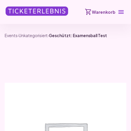
shopping_cart
menu
Warenkorb
Events
›
Unkategorisiert
›
Geschützt: Examensball Test