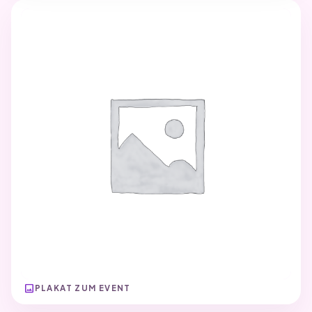
image
PLAKAT ZUM EVENT