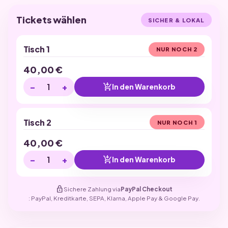
Tickets wählen
SICHER & LOKAL
Tisch 1
NUR NOCH 2
40,00
€
−
+
add_shopping_cart
In den Warenkorb
Tisch 2
NUR NOCH 1
40,00
€
−
+
add_shopping_cart
In den Warenkorb
lock
Sichere Zahlung via
PayPal Checkout
: PayPal, Kreditkarte, SEPA, Klarna, Apple Pay & Google Pay.