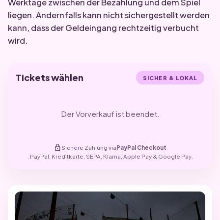
Werktage zwischen der Bezahlung und dem Spiel
liegen. Andernfalls kann nicht sichergestellt werden
kann, dass der Geldeingang rechtzeitig verbucht
wird.
Tickets wählen
SICHER & LOKAL
Der Vorverkauf ist beendet.
lock
Sichere Zahlung via
PayPal Checkout
: PayPal, Kreditkarte, SEPA, Klarna, Apple Pay & Google Pay.