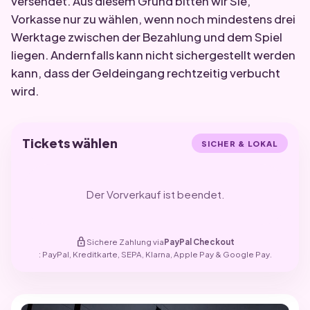
versendet. Aus diesem Grund bitten wir Sie,
Vorkasse nur zu wählen, wenn noch mindestens drei
Werktage zwischen der Bezahlung und dem Spiel
liegen. Andernfalls kann nicht sichergestellt werden
kann, dass der Geldeingang rechtzeitig verbucht
wird.
Tickets wählen
SICHER & LOKAL
Der Vorverkauf ist beendet.
lock
Sichere Zahlung via
PayPal Checkout
: PayPal, Kreditkarte, SEPA, Klarna, Apple Pay & Google Pay.