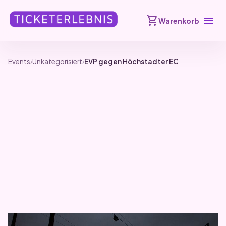
shopping_cart
menu
Warenkorb
Events
›
Unkategorisiert
›
EVP gegen Höchstadter EC