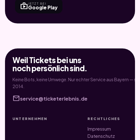
shop
JETZT BEI
Google Play
Weil Tickets bei uns
noch persönlich sind.
Keine Bots, keine Umwege. Nur echter Service aus Bayern — sei
2014.
mail
service@ticketerlebnis.de
UNTERNEHMEN
RECHTLICHES
Impressum
Datenschutz