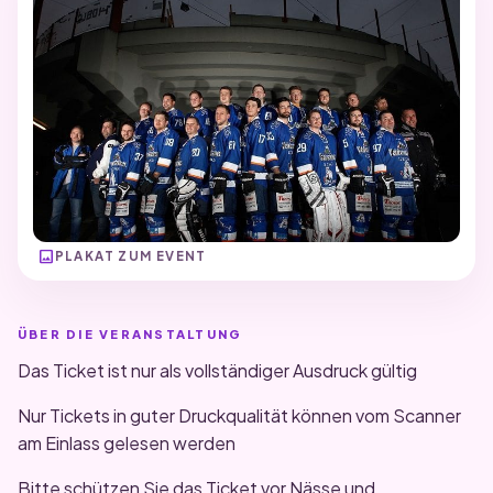
image
PLAKAT ZUM EVENT
ÜBER DIE VERANSTALTUNG
Das Ticket ist nur als vollständiger Ausdruck gültig
Nur Tickets in guter Druckqualität können vom Scanner
am Einlass gelesen werden
Bitte schützen Sie das Ticket vor Nässe und