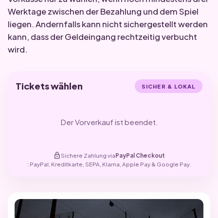
Werktage zwischen der Bezahlung und dem Spiel
liegen. Andernfalls kann nicht sichergestellt werden
kann, dass der Geldeingang rechtzeitig verbucht
wird.
Tickets wählen
SICHER & LOKAL
Der Vorverkauf ist beendet.
lock
Sichere Zahlung via
PayPal Checkout
: PayPal, Kreditkarte, SEPA, Klarna, Apple Pay & Google Pay.