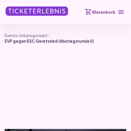
shopping_cart
menu
Warenkorb
Events
›
Unkategorisiert
›
EVP gegen ESC Geretsried (Abstiegsrunde II)