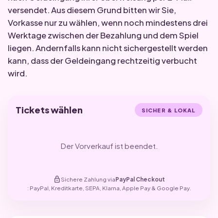
versendet. Aus diesem Grund bitten wir Sie,
Vorkasse nur zu wählen, wenn noch mindestens drei
Werktage zwischen der Bezahlung und dem Spiel
liegen. Andernfalls kann nicht sichergestellt werden
kann, dass der Geldeingang rechtzeitig verbucht
wird.
Tickets wählen
SICHER & LOKAL
Der Vorverkauf ist beendet.
lock
Sichere Zahlung via
PayPal Checkout
: PayPal, Kreditkarte, SEPA, Klarna, Apple Pay & Google Pay.