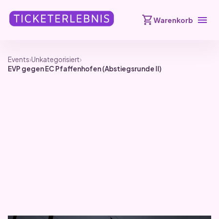
shopping_cart
menu
Warenkorb
Events
›
Unkategorisiert
›
EVP gegen EC Pfaffenhofen (Abstiegsrunde II)