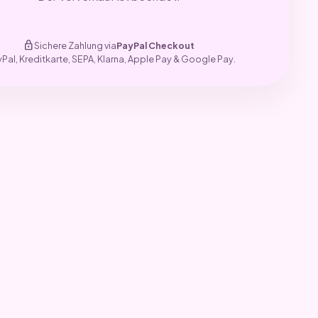
lock
Sichere Zahlung via
PayPal Checkout
yPal, Kreditkarte, SEPA, Klarna, Apple Pay & Google Pay.