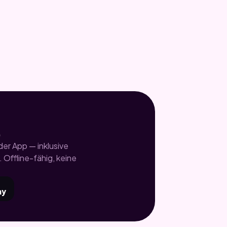
.
er App — inklusive
 Offline-fähig, keine
ay