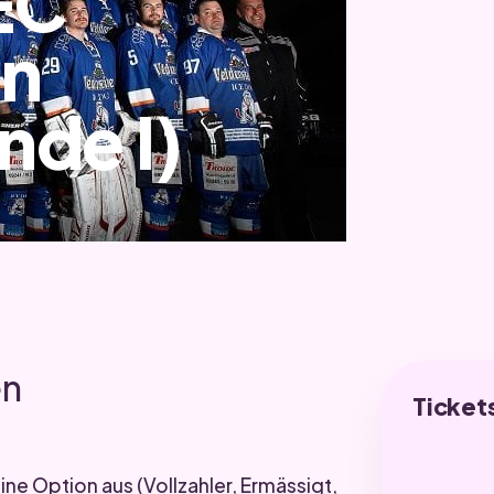
EC
en
nde I)
en
Ticket
ine Option aus (Vollzahler, Ermässigt,