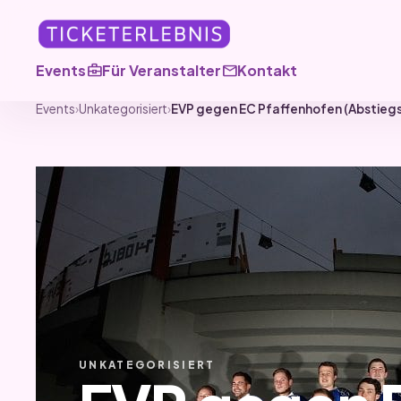
business_center
mail
Events
Für Veranstalter
Kontakt
Events
›
Unkategorisiert
›
EVP gegen EC Pfaffenhofen (Abstiegs
UNKATEGORISIERT