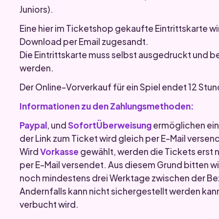
Juniors).
Eine hier im Ticketshop gekaufte Eintrittskarte w
Download per Email zugesandt.
Die Eintrittskarte muss selbst ausgedruckt und be
werden.
Der Online-Vorverkauf für ein Spiel endet 12 Stun
Informationen zu den Zahlungsmethoden:
Paypal
, und
SofortÜberweisung
ermöglichen eine
der Link zum Ticket wird gleich per E-Mail versen
Wird
Vorkasse
gewählt, werden die Tickets erst
per E-Mail versendet. Aus diesem Grund bitten wi
noch mindestens drei Werktage zwischen der Bez
Andernfalls kann nicht sichergestellt werden kan
verbucht wird.