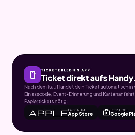
TICKETERLEBNIS APP
smartphone
Ticket direkt aufs Handy
Nach dem Kauf landet dein Ticket automatisch in d
Einlasscode, Event-Erinnerung und Kartenanfahrt.
Papiertickets nötig.
apple
shop
LADEN IM
JETZT BEI
App Store
Google Pl