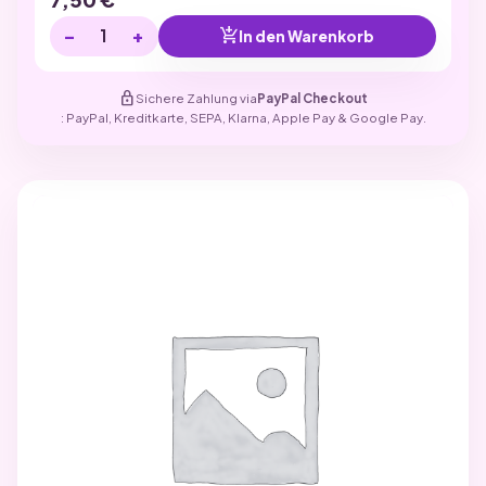
−
+
add_shopping_cart
In den Warenkorb
lock
Sichere Zahlung via
PayPal Checkout
: PayPal, Kreditkarte, SEPA, Klarna, Apple Pay & Google Pay.