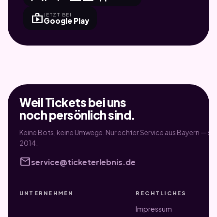
shop
JETZT BEI
Google Play
Weil Tickets bei uns
noch persönlich sind.
Keine Bots, keine Umwege. Nur echter Service aus Bayern — sei
2014.
mail
service@ticketerlebnis.de
UNTERNEHMEN
RECHTLICHES
Impressum