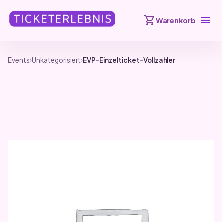
shopping_cart
menu
Warenkorb
Events
›
Unkategorisiert
›
EVP-Einzelticket-Vollzahler