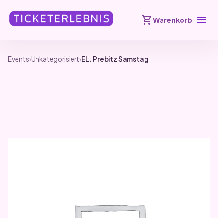
shopping_cart
menu
Warenkorb
Events
›
Unkategorisiert
›
ELJ Prebitz Samstag