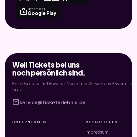
shop
JETZT BEI
Google Play
Weil Tickets bei uns
noch persönlich sind.
Keine Bots, keine Umwege. Nur echter Service aus Bayern — sei
2014.
mail
service@ticketerlebnis.de
UNTERNEHMEN
RECHTLICHES
Impressum