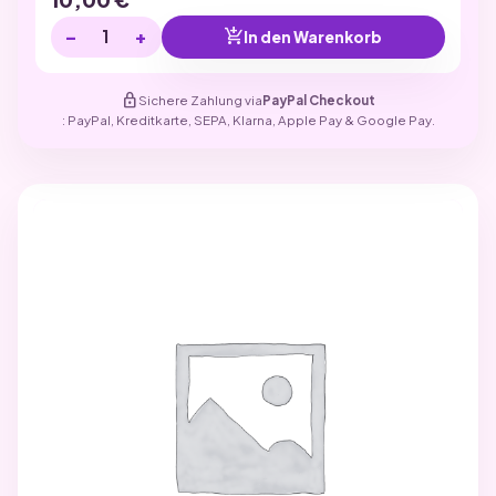
−
+
add_shopping_cart
In den Warenkorb
lock
Sichere Zahlung via
PayPal Checkout
: PayPal, Kreditkarte, SEPA, Klarna, Apple Pay & Google Pay.