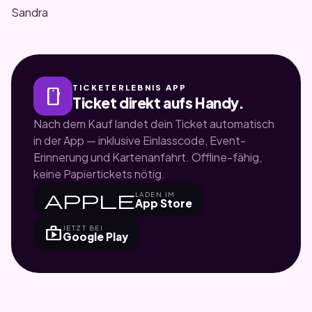
Sandra
TICKETERLEBNIS APP
smartphone
Ticket direkt aufs Handy.
Nach dem Kauf landet dein Ticket automatisch
in der App — inklusive Einlasscode, Event-
Erinnerung und Kartenanfahrt. Offline-fähig,
keine Papiertickets nötig.
apple
LADEN IM
App Store
shop
JETZT BEI
Google Play