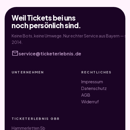
Weil Tickets bei uns
noch persönlich sind.
Keine Bots, keine Umwege. Nur echter Service aus Bayern — sei
2014.
mail
service@ticketerlebnis.de
UNTERNEHMEN
RECHTLICHES
Impressum
Datenschutz
AGB
Widerruf
TICKETERLEBNIS GBR
Hammerletten 5b