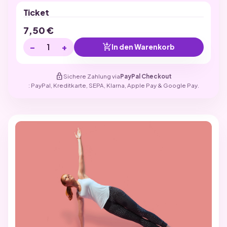
Ticket
7,50
€
−
+
add_shopping_cart
In den Warenkorb
lock
Sichere Zahlung via
PayPal Checkout
: PayPal, Kreditkarte, SEPA, Klarna, Apple Pay & Google Pay.